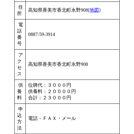
住
高知県香美市香北町永野908
[地図]
所
電
話
0887-59-3914
番
号
ア
ク
高知県香美市香北町永野908
セ
ス
供
位牌代：３０００円
養
供養料：２００００円
料
合計：２３０００円
申
込
電話・ＦＡＸ・メール
方
法