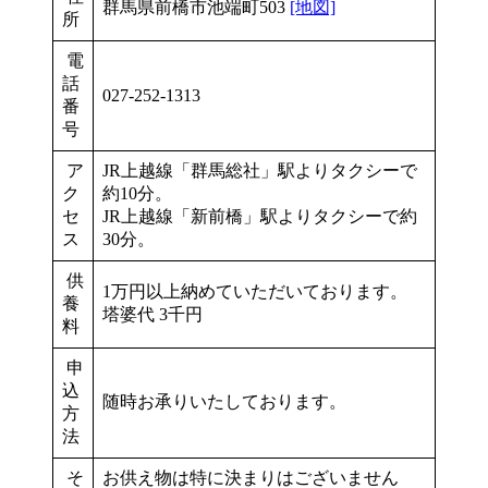
群馬県前橋市池端町503
[地図]
所
電
話
027-252-1313
番
号
ア
JR上越線「群馬総社」駅よりタクシーで
ク
約10分。
セ
JR上越線「新前橋」駅よりタクシーで約
ス
30分。
供
1万円以上納めていただいております。
養
塔婆代 3千円
料
申
込
随時お承りいたしております。
方
法
そ
お供え物は特に決まりはございません