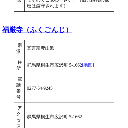
密は厳守されます）
福厳寺（ふくごんじ）
宗
真言宗豊山派
派
住
群馬県桐生市広沢町 5-1662
[地図]
所
電
話
0277-54-9245
番
号
ア
ク
群馬県桐生市広沢町 5-1662
セ
ス