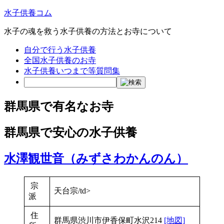
水子供養コム
水子の魂を救う水子供養の方法とお寺について
自分で行う水子供養
全国水子供養のお寺
水子供養いつまで等質問集
群馬県で有名なお寺
群馬県で安心の水子供養
水澤観世音（みずさわかんのん）
宗
天台宗/td>
派
住
群馬県渋川市伊香保町水沢214
[地図]