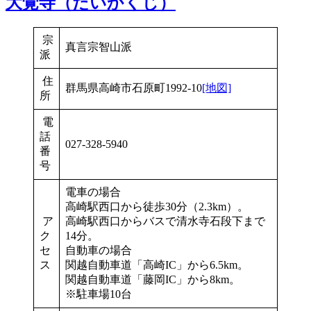
大覚寺（だいかくじ）
宗
真言宗智山派
派
住
群馬県高崎市石原町1992‐10
[地図]
所
電
話
027-328-5940
番
号
電車の場合
高崎駅西口から徒歩30分（2.3km）。
ア
高崎駅西口からバスで清水寺石段下まで
ク
14分。
セ
自動車の場合
ス
関越自動車道「高崎IC」から6.5km。
関越自動車道「藤岡IC」から8km。
※駐車場10台