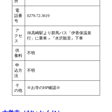
所
電
話番
0279-72-3619
号
ア
JR高崎駅より群馬バス「伊香保温泉
クセ
行」に乗車→『水沢観音』下車
ス
供
不明
養料
申
込方
不明
法
そ
※お寺のHP確認※
の他