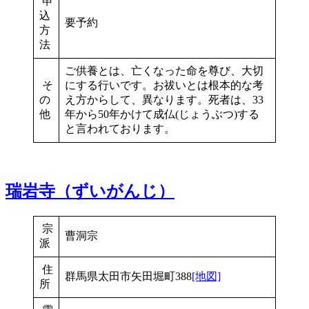
申
込
要予約
方
法
ご供養とは、亡くなった命を尊び、大切
そ
にする行いです。お祓いとは根本的な考
の
え方からして、異なります。死者は、33
他
年から50年かけて成仏(じょうぶつ)する
と言われております。
瑞岩寺（ずいがんじ）
宗
曹洞宗
派
住
群馬県太田市矢田堀町388
[地図]
所