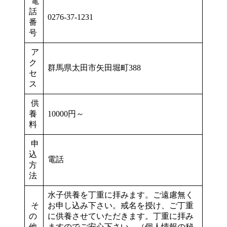
電
話
0276-37-1231
番
号
ア
ク
群馬県太田市矢田堀町388
セ
ス
供
養
10000円～
料
申
込
電話
方
法
水子供養を丁重に拝みます。ご遠慮無く
そ
お申し込み下さい。戒名を授け、ご丁重
の
に供養させていただきます。丁重に拝み
他
ますのでご安心下さい。（個人情報の秘