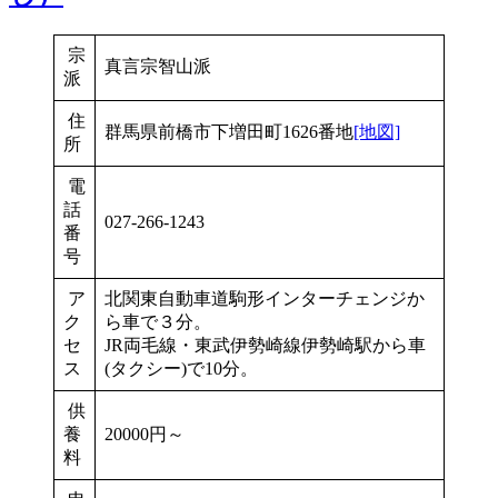
宗
真言宗智山派
派
住
群馬県前橋市下増田町1626番地
[地図]
所
電
話
027-266-1243
番
号
ア
北関東自動車道駒形インターチェンジか
ク
ら車で３分。
セ
JR両毛線・東武伊勢崎線伊勢崎駅から車
ス
(タクシー)で10分。
供
養
20000円～
料