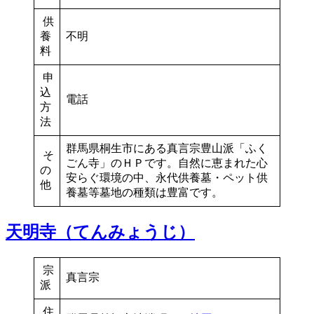
供
養
不明
料
申
込
電話
方
法
群馬県桐生市にある真言宗豊山派「ふく
そ
ごん寺」のＨＰです。自然に恵まれた心
の
安らぐ環境の中、永代供養墓・ペット供
他
養墓等墓地の種類は豊富です。
天明寺（てんみょうじ）
宗
真言宗
派
住