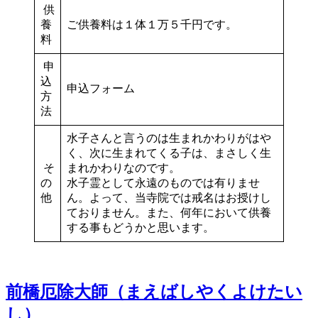
供
養
ご供養料は１体１万５千円です。
料
申
込
申込フォーム
方
法
水子さんと言うのは生まれかわりがはや
く、次に生まれてくる子は、まさしく生
そ
まれかわりなのです。
の
水子霊として永遠のものでは有りませ
他
ん。よって、当寺院では戒名はお授けし
ておりません。また、何年において供養
する事もどうかと思います。
前橋厄除大師（まえばしやくよけたい
し）